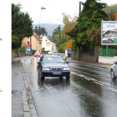
ne
r
u