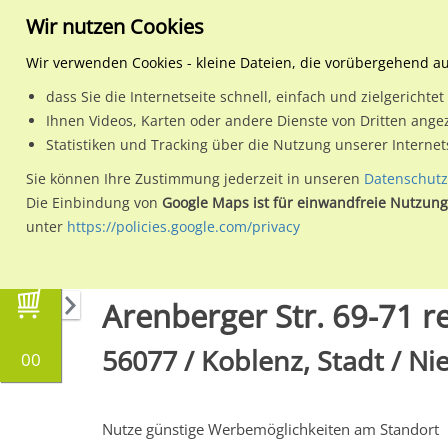
Wir nutzen Cookies
Wir verwenden Cookies - kleine Dateien, die vorübergehend a
dass Sie die Internetseite schnell, einfach und zielgericht
Planen
Ihnen Videos, Karten oder andere Dienste von Dritten ange
Statistiken und Tracking über die Nutzung unserer Interne
Wähle den Werbestandort:
Sie können Ihre Zustimmung jederzeit in unseren
Datenschutz
Die Einbindung von
Google Maps ist für einwandfreie Nutzung
unter
https://policies.google.com/privacy
Regionale Plakatwerbung
Rheinland-Pfalz
Arenberger Str. 69-71 r
56077 / Koblenz, Stadt / Ni
00
Nutze günstige Werbemöglichkeiten am Standort