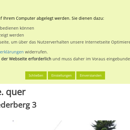
Downloads
Ne
uf Ihrem Computer abgelegt werden. Sie dienen dazu:
et bedienen können
 & Buchen
Plakatwerbung
Aussenwerbung
Medi
zeigt werden
tseite, um über das Nutzerverhalten unsere Internetseite Optimie
erklärungen
widerrufen.
 der Webseite erforderlich
und muss daher im Voraus eingebunden
Koblenz, Stadt
Arenberger Str. 69-71 re. quer
Schließen
Einstellungen
Einverstanden
e. quer
ederberg 3