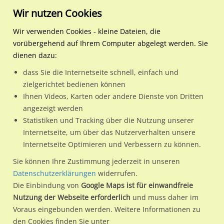
Wir nutzen Cookies
Wir verwenden Cookies - kleine Dateien, die
vorübergehend auf Ihrem Computer abgelegt werden. Sie
Regionale Plakatwerbung
Rheinland-Pfalz
Bad Kreuznach, Stadt
Schwabenheimer Weg 3 
dienen dazu:
Schwabenheimer Weg 3 quer
dass Sie die Internetseite schnell, einfach und
zielgerichtet bedienen können
55543 / Bad Kreuznach, Stadt / Stadtmitte
Ihnen Videos, Karten oder andere Dienste von Dritten
angezeigt werden
Statistiken und Tracking über die Nutzung unserer
Nutze günstige Werbemöglichkeiten am Standort
Internetseite, um über das Nutzerverhalten unsere
Internetseite Optimieren und Verbessern zu können.
Schwabenheimer Weg 3 quer
im Ortsteil Stadtmitte)
in Bad
Kreuznach, Stadt.
Sie können Ihre Zustimmung jederzeit in unseren
Datenschutzerklärungen
widerrufen.
Wir erheben für jede unserer Werbeflächen individuelle und
Die Einbindung von
Google Maps ist für einwandfreie
aktuelle
Standortinformationen
und
Leistungswerte
. Damit
Nutzung der Webseite erforderlich
und muss daher im
kannst du dich schon vor der Buchung im Detail über den
Voraus eingebunden werden. Weitere Informationen zu
Standort, seine Reichweite und Werbewirkung sowie
den Cookies finden Sie unter