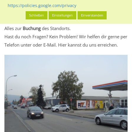
eventuelle Beschränkungen in den zugelassenen
https://policies.google.com/privacy
Werbeinhalten informieren.
Schließen
Einstellungen
Einverstanden
Alles klar? Dann findest du direkt im unteren Teil dieser Seite
Alles zur
Buchung
des Standorts.
Hast du noch Fragen? Kein Problem! Wir helfen dir gerne per
Telefon unter oder E-Mail.
Hier kannst du uns erreichen.