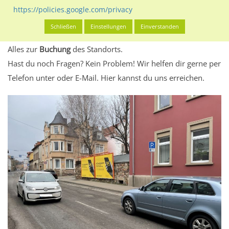
eventuelle Beschränkungen in den zugelassenen
https://policies.google.com/privacy
Werbeinhalten informieren.
Schließen
Einstellungen
Einverstanden
Alles klar? Dann findest du direkt im unteren Teil dieser Seite
Alles zur
Buchung
des Standorts.
Hast du noch Fragen? Kein Problem! Wir helfen dir gerne per
Telefon unter oder E-Mail.
Hier kannst du uns erreichen.