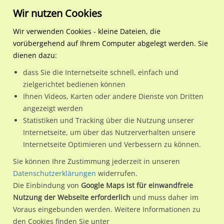
Wir nutzen Cookies
Wir verwenden Cookies - kleine Dateien, die
vorübergehend auf Ihrem Computer abgelegt werden. Sie
Regionale Plakatwerbung
Rheinland-Pfalz
Bad Kreuznach, Stadt
Rüdesheimer Str. 22 / Hof
dienen dazu:
Rüdesheimer Str. 22 / Hofgartenstr.
dass Sie die Internetseite schnell, einfach und
zielgerichtet bedienen können
55545 / Bad Kreuznach, Stadt / Innenstadt
Ihnen Videos, Karten oder andere Dienste von Dritten
angezeigt werden
Statistiken und Tracking über die Nutzung unserer
Nutze günstige Werbemöglichkeiten am Standort
Internetseite, um über das Nutzerverhalten unsere
Internetseite Optimieren und Verbessern zu können.
Rüdesheimer Str. 22 / Hofgartenstr.
im Ortsteil Innenstadt)
in Bad Kreuznach, Stadt.
Sie können Ihre Zustimmung jederzeit in unseren
Datenschutzerklärungen
widerrufen.
Wir erheben für jede unserer Werbeflächen individuelle und
Die Einbindung von
Google Maps ist für einwandfreie
aktuelle
Standortinformationen
und
Leistungswerte
. Damit
Nutzung der Webseite erforderlich
und muss daher im
kannst du dich schon vor der Buchung im Detail über den
Voraus eingebunden werden. Weitere Informationen zu
Standort, seine Reichweite und Werbewirkung sowie
den Cookies finden Sie unter