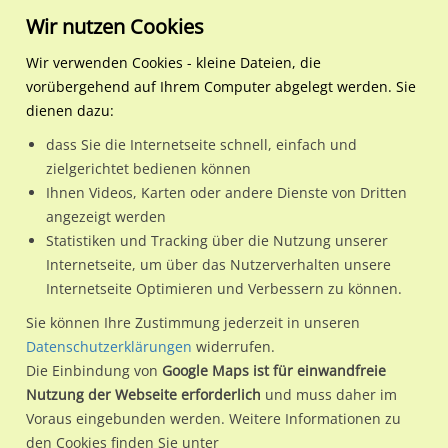
Wir nutzen Cookies
Wir verwenden Cookies - kleine Dateien, die
vorübergehend auf Ihrem Computer abgelegt werden. Sie
Regionale Plakatwerbung
Sachsen
Plauen, Stadt, Hochschulsta
Pausaer Str. 100/Morgenb
dienen dazu:
Pausaer Str. 100/Morgenbergstr. B92
dass Sie die Internetseite schnell, einfach und
zielgerichtet bedienen können
08525 / Plauen, Stadt, Hochschulstadt / Haselbrunn
Ihnen Videos, Karten oder andere Dienste von Dritten
angezeigt werden
Statistiken und Tracking über die Nutzung unserer
Nutze günstige Werbemöglichkeiten am Standort Pausaer
Internetseite, um über das Nutzerverhalten unsere
Internetseite Optimieren und Verbessern zu können.
Str. 100/Morgenbergstr. B92
im Ortsteil Haselbrunn)
in
Plauen, Stadt, Hochschulstadt.
Sie können Ihre Zustimmung jederzeit in unseren
Datenschutzerklärungen
widerrufen.
Wir erheben für jede unserer Werbeflächen individuelle und
Die Einbindung von
Google Maps ist für einwandfreie
aktuelle
Standortinformationen
und
Leistungswerte
. Damit
Nutzung der Webseite erforderlich
und muss daher im
kannst du dich schon vor der Buchung im Detail über den
Voraus eingebunden werden. Weitere Informationen zu
Standort, seine Reichweite und Werbewirkung sowie
den Cookies finden Sie unter