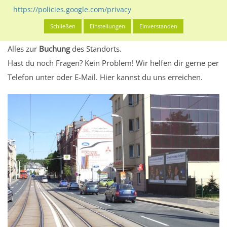
eventuelle Beschränkungen in den zugelassenen
https://policies.google.com/privacy
Werbeinhalten informieren.
Schließen
Einstellungen
Einverstanden
Alles klar? Dann findest du direkt im unteren Teil dieser Seite
Alles zur
Buchung
des Standorts.
Hast du noch Fragen? Kein Problem! Wir helfen dir gerne per
Telefon unter oder E-Mail.
Hier kannst du uns erreichen.