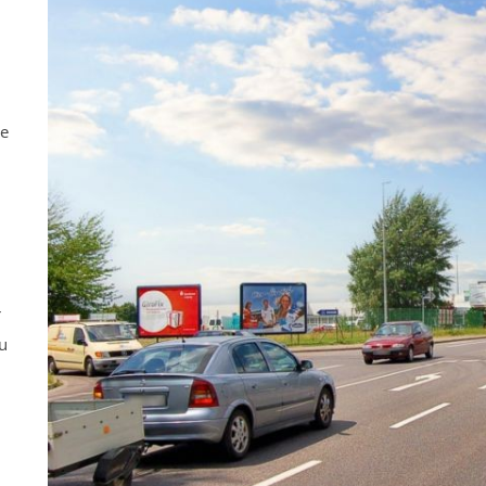
ne
r
u