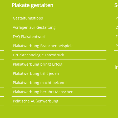
Plakate gestalten
S
Gestaltungstipps
P
Vorlagen zur Gestaltung
D
FAQ Plakatentwurf
F
Plakatwerbung Branchenbeispiele
P
Drucktechnologie Latexdruck
Plakatwerbung bringt Erfolg
I
Plakatwerbung trifft jeden
Plakatwerbung macht bekannt
Plakatwerbung berührt Menschen
Politische Außenwerbung