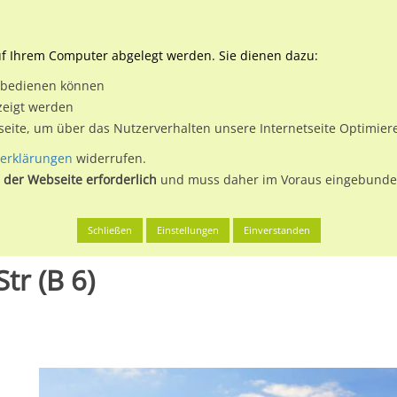
Downloads
Ne
uf Ihrem Computer abgelegt werden. Sie dienen dazu:
et bedienen können
 & Buchen
Plakatwerbung
Aussenwerbung
Medi
zeigt werden
tseite, um über das Nutzerverhalten unsere Internetseite Optimie
erklärungen
widerrufen.
 der Webseite erforderlich
und muss daher im Voraus eingebunden
 Stadt
Am Zeugamt/Dresdner Str (B 6)
Schließen
Einstellungen
Einverstanden
r (B 6)