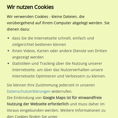
Wir nutzen Cookies
Wir verwenden Cookies - kleine Dateien, die
vorübergehend auf Ihrem Computer abgelegt werden. Sie
Regionale Plakatwerbung
Schleswig-Holstein
Bad Segeberg, Stadt
Anny-Schröder-Weg 4-6 / 
dienen dazu:
Anny-Schröder-Weg 4-6 / Edeka Nh. Eing.
dass Sie die Internetseite schnell, einfach und
zielgerichtet bedienen können
23795 / Bad Segeberg, Stadt / Stadtmitte
Ihnen Videos, Karten oder andere Dienste von Dritten
angezeigt werden
Statistiken und Tracking über die Nutzung unserer
Nutze günstige Werbemöglichkeiten am Standort Anny-
Internetseite, um über das Nutzerverhalten unsere
Internetseite Optimieren und Verbessern zu können.
Schröder-Weg 4-6 / Edeka Nh. Eing.
im Ortsteil Stadtmitte)
in
Bad Segeberg, Stadt.
Sie können Ihre Zustimmung jederzeit in unseren
Datenschutzerklärungen
widerrufen.
Wir erheben für jede unserer Werbeflächen individuelle und
Die Einbindung von
Google Maps ist für einwandfreie
aktuelle
Standortinformationen
und
Leistungswerte
. Damit
Nutzung der Webseite erforderlich
und muss daher im
kannst du dich schon vor der Buchung im Detail über den
Voraus eingebunden werden. Weitere Informationen zu
Standort, seine Reichweite und Werbewirkung sowie
den Cookies finden Sie unter