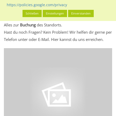
eventuelle Beschränkungen in den zugelassenen
https://policies.google.com/privacy
Werbeinhalten informieren.
Schließen
Einstellungen
Einverstanden
Alles klar? Dann findest du direkt im unteren Teil dieser Seite
Alles zur
Buchung
des Standorts.
Hast du noch Fragen? Kein Problem! Wir helfen dir gerne per
Telefon unter oder E-Mail.
Hier kannst du uns erreichen.