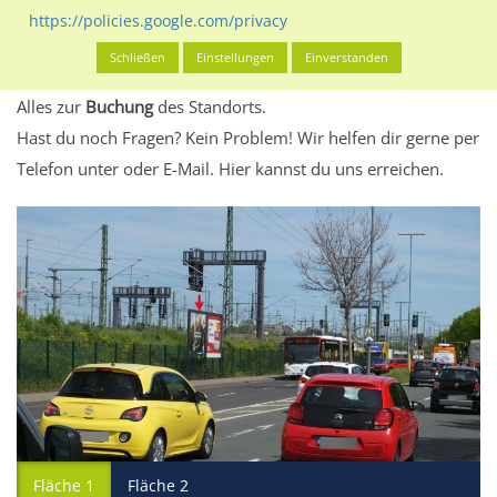
eventuelle Beschränkungen in den zugelassenen
https://policies.google.com/privacy
Werbeinhalten informieren.
Schließen
Einstellungen
Einverstanden
Alles klar? Dann findest du direkt im unteren Teil dieser Seite
Alles zur
Buchung
des Standorts.
Hast du noch Fragen? Kein Problem! Wir helfen dir gerne per
Telefon unter oder E-Mail.
Hier kannst du uns erreichen.
Fläche 1
Fläche 2