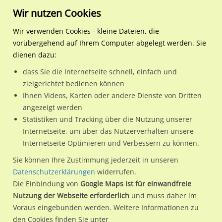
Wir nutzen Cookies
Wir verwenden Cookies - kleine Dateien, die
vorübergehend auf Ihrem Computer abgelegt werden. Sie
Regionale Plakatwerbung
Thüringen
Erfurt, Stadt
Weimarische Str. geg. Bay
dienen dazu:
Weimarische Str. geg. BayWa re. Nh. Jenaer Str.
dass Sie die Internetseite schnell, einfach und
zielgerichtet bedienen können
99099 / Erfurt, Stadt / Daberstedt
Ihnen Videos, Karten oder andere Dienste von Dritten
angezeigt werden
Statistiken und Tracking über die Nutzung unserer
Nutze günstige Werbemöglichkeiten am Standort
Internetseite, um über das Nutzerverhalten unsere
Internetseite Optimieren und Verbessern zu können.
Weimarische Str. geg. BayWa re. Nh. Jenaer Str.
im Ortsteil
Daberstedt)
in Erfurt, Stadt.
Sie können Ihre Zustimmung jederzeit in unseren
Datenschutzerklärungen
widerrufen.
Wir erheben für jede unserer Werbeflächen individuelle und
Die Einbindung von
Google Maps ist für einwandfreie
aktuelle
Standortinformationen
und
Leistungswerte
. Damit
Nutzung der Webseite erforderlich
und muss daher im
kannst du dich schon vor der Buchung im Detail über den
Voraus eingebunden werden. Weitere Informationen zu
Standort, seine Reichweite und Werbewirkung sowie
den Cookies finden Sie unter