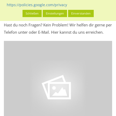
Werbeinhalten informieren.
https://policies.google.com/privacy
Alles klar? Dann findest du direkt im unteren Teil dieser Seite
Schließen
Einstellungen
Einverstanden
Alles zur
Buchung
des Standorts.
Hast du noch Fragen? Kein Problem! Wir helfen dir gerne per
Telefon unter oder E-Mail.
Hier kannst du uns erreichen.