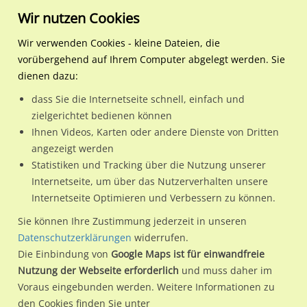
Wir nutzen Cookies
Wir verwenden Cookies - kleine Dateien, die
vorübergehend auf Ihrem Computer abgelegt werden. Sie
Regionale Plakatwerbung
Thüringen
Nessetal
Sonnenborner Str. 20 / Ei
dienen dazu:
Sonnenborner Str. 20 / Ein.-Ausf. Rewe geg.
dass Sie die Internetseite schnell, einfach und
zielgerichtet bedienen können
99869 / Nessetal
Ihnen Videos, Karten oder andere Dienste von Dritten
angezeigt werden
Statistiken und Tracking über die Nutzung unserer
Nutze günstige Werbemöglichkeiten am Standort
Internetseite, um über das Nutzerverhalten unsere
Internetseite Optimieren und Verbessern zu können.
Sonnenborner Str. 20 / Ein.-Ausf. Rewe geg. in Nessetal.
Wir erheben für jede unserer Werbeflächen individuelle und
Sie können Ihre Zustimmung jederzeit in unseren
Datenschutzerklärungen
widerrufen.
aktuelle
Standortinformationen
und
Leistungswerte
. Damit
Die Einbindung von
Google Maps ist für einwandfreie
kannst du dich schon vor der Buchung im Detail über den
Nutzung der Webseite erforderlich
und muss daher im
Standort, seine Reichweite und Werbewirkung sowie
Voraus eingebunden werden. Weitere Informationen zu
eventuelle Beschränkungen in den zugelassenen
den Cookies finden Sie unter