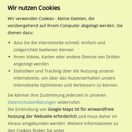
Wir nutzen Cookies
Wir verwenden Cookies - kleine Dateien, die
vorübergehend auf Ihrem Computer abgelegt werden. Sie
Werbeplakate in deiner Stadt
Aussenwerbung in Münche
dienen dazu:
Plakatwerbung in München
dass Sie die Internetseite schnell, einfach und
zielgerichtet bedienen können
Ihnen Videos, Karten oder andere Dienste von Dritten
Wissenswertes zu München
angezeigt werden
Statistiken und Tracking über die Nutzung unserer
in Bezug auf Aussenwerbung
Internetseite, um über das Nutzerverhalten unsere
Internetseite Optimieren und Verbessern zu können.
Sie können Ihre Zustimmung jederzeit in unseren
Datenschutzerklärungen
widerrufen.
Die Einbindung von
Google Maps ist für einwandfreie
Nutzung der Webseite erforderlich
und muss daher im
Voraus eingebunden werden. Weitere Informationen zu
den Cookies finden Sie unter